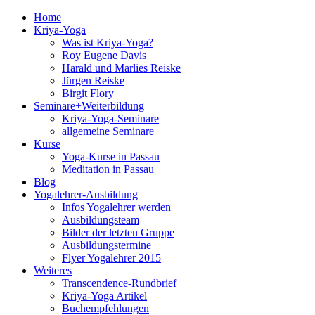
Home
Kriya-Yoga
Was ist Kriya-Yoga?
Roy Eugene Davis
Harald und Marlies Reiske
Jürgen Reiske
Birgit Flory
Seminare+Weiterbildung
Kriya-Yoga-Seminare
allgemeine Seminare
Kurse
Yoga-Kurse in Passau
Meditation in Passau
Blog
Yogalehrer-Ausbildung
Infos Yogalehrer werden
Ausbildungsteam
Bilder der letzten Gruppe
Ausbildungstermine
Flyer Yogalehrer 2015
Weiteres
Transcendence-Rundbrief
Kriya-Yoga Artikel
Buchempfehlungen