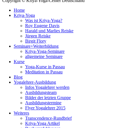
Copyright © Kriya-Yoga-Center Deutschland
Home
Kriya-Yoga
Was ist Kriya-Yoga?
Roy Eugene Davis
Harald und Marlies Reiske
Jürgen Reiske
Birgit Flory
Seminare+Weiterbildung
Kriya-Yoga-Seminare
allgemeine Seminare
Kurse
Yoga-Kurse in Passau
Meditation in Passau
Blog
Yogalehrer-Ausbildung
Infos Yogalehrer werden
Ausbildungsteam
Bilder der letzten Gruppe
Ausbildungstermine
Flyer Yogalehrer 2015
Weiteres
Transcendence-Rundbrief
Kriya-Yoga Artikel