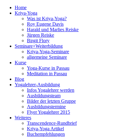
Home
Kriya-Yoga
Was ist Kriya-Yoga?
Roy Eugene Davis
Harald und Marlies Reiske
Jürgen Reiske
Birgit Flory
Seminare+Weiterbildung
Kriya-Yoga-Seminare
allgemeine Seminare
Kurse
Yoga-Kurse in Passau
Meditation in Passau
Blog
Yogalehrer-Ausbildung
Infos Yogalehrer werden
Ausbildungsteam
Bilder der letzten Gruppe
Ausbildungstermine
Flyer Yogalehrer 2015
Weiteres
Transcendence-Rundbrief
Kriya-Yoga Artikel
Buchempfehlungen