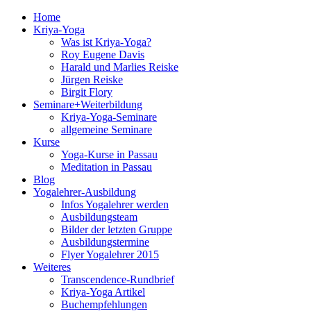
Home
Kriya-Yoga
Was ist Kriya-Yoga?
Roy Eugene Davis
Harald und Marlies Reiske
Jürgen Reiske
Birgit Flory
Seminare+Weiterbildung
Kriya-Yoga-Seminare
allgemeine Seminare
Kurse
Yoga-Kurse in Passau
Meditation in Passau
Blog
Yogalehrer-Ausbildung
Infos Yogalehrer werden
Ausbildungsteam
Bilder der letzten Gruppe
Ausbildungstermine
Flyer Yogalehrer 2015
Weiteres
Transcendence-Rundbrief
Kriya-Yoga Artikel
Buchempfehlungen