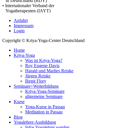
in Deutschland (BDY)
• Internationaler Verband der
Yogatherapeuten (IAYT)
Anfahrt
Impressum
Login
Copyright © Kriya-Yoga-Center Deutschland
Home
Kriya-Yoga
Was ist Kriya-Yoga?
Roy Eugene Davis
Harald und Marlies Reiske
Jürgen Reiske
Birgit Flory
Seminare+Weiterbildung
Kriya-Yoga-Seminare
allgemeine Seminare
Kurse
Yoga-Kurse in Passau
Meditation in Passau
Blog
Yogalehrer-Ausbildung
Infos Yogalehrer werden