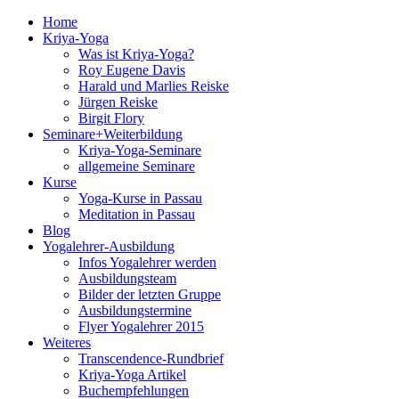
Home
Kriya-Yoga
Was ist Kriya-Yoga?
Roy Eugene Davis
Harald und Marlies Reiske
Jürgen Reiske
Birgit Flory
Seminare+Weiterbildung
Kriya-Yoga-Seminare
allgemeine Seminare
Kurse
Yoga-Kurse in Passau
Meditation in Passau
Blog
Yogalehrer-Ausbildung
Infos Yogalehrer werden
Ausbildungsteam
Bilder der letzten Gruppe
Ausbildungstermine
Flyer Yogalehrer 2015
Weiteres
Transcendence-Rundbrief
Kriya-Yoga Artikel
Buchempfehlungen