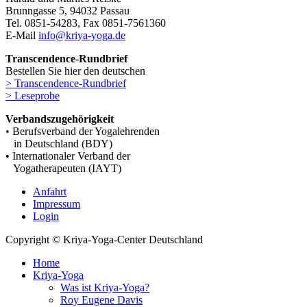
Brunngasse 5, 94032 Passau
Tel. 0851-54283, Fax 0851-7561360
E-Mail
info@kriya-yoga.de
Transcendence-Rundbrief
Bestellen Sie hier den deutschen
> Transcendence-Rundbrief
> Leseprobe
Verbandszugehörigkeit
• Berufsverband der Yogalehrenden
in Deutschland (BDY)
• Internationaler Verband der
Yogatherapeuten (IAYT)
Anfahrt
Impressum
Login
Copyright © Kriya-Yoga-Center Deutschland
Home
Kriya-Yoga
Was ist Kriya-Yoga?
Roy Eugene Davis