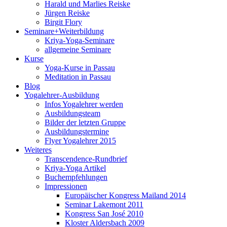
Harald und Marlies Reiske
Jürgen Reiske
Birgit Flory
Seminare+Weiterbildung
Kriya-Yoga-Seminare
allgemeine Seminare
Kurse
Yoga-Kurse in Passau
Meditation in Passau
Blog
Yogalehrer-Ausbildung
Infos Yogalehrer werden
Ausbildungsteam
Bilder der letzten Gruppe
Ausbildungstermine
Flyer Yogalehrer 2015
Weiteres
Transcendence-Rundbrief
Kriya-Yoga Artikel
Buchempfehlungen
Impressionen
Europäischer Kongress Mailand 2014
Seminar Lakemont 2011
Kongress San José 2010
Kloster Aldersbach 2009