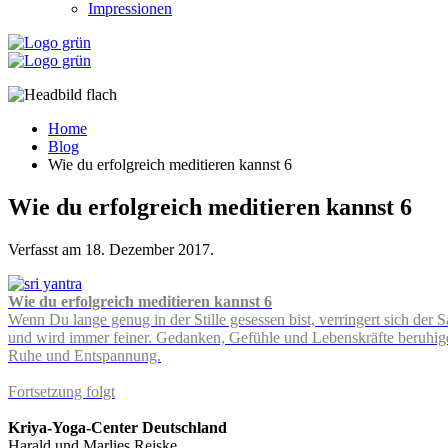
Impressionen
Home
Blog
Wie du erfolgreich meditieren kannst 6
Wie du erfolgreich meditieren kannst 6
Verfasst am
18. Dezember 2017
.
Wie du erfolgreich meditieren kannst 6
Wenn Du lange genug in der Stille gesessen bist, verringert sich de
und wird immer feiner. Gedanken, Gefühle und Lebenskräfte beruhigen 
Ruhe und Entspannung.
Fortsetzung folgt
Kriya-Yoga-Center Deutschland
Harald und Marlies Reiske