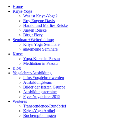
Home
Kriya-Yoga
Was ist Kriya-Yoga?
Roy Eugene Davis
Harald und Marlies Reiske
Jürgen Reiske
Birgit Flory
Seminare+Weiterbildung
Kriya-Yoga-Seminare
allgemeine Seminare
Kurse
Yoga-Kurse in Passau
Meditation in Passau
Blog
Yogalehrer-Ausbildung
Infos Yogalehrer werden
Ausbildungsteam
Bilder der letzten Gruppe
Ausbildungstermine
Flyer Yogalehrer 2015
Weiteres
Transcendence-Rundbrief
Kriya-Yoga Artikel
Buchempfehlungen