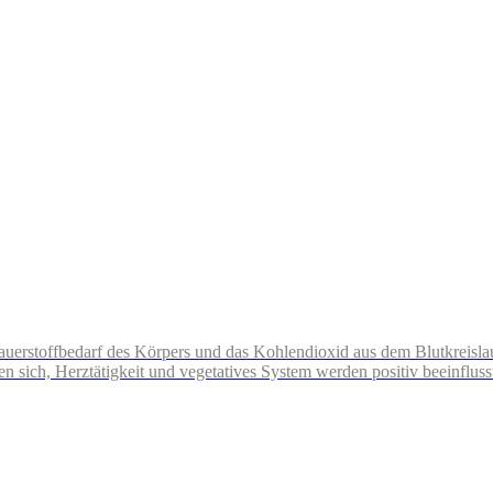
r Sauerstoffbedarf des Körpers und das Kohlendioxid aus dem Blutkreisl
sich, Herztätigkeit und vegetatives System werden positiv beeinflusst. 